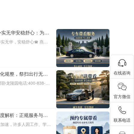
朴实无华安稳舒心：为您
实无华，安稳舒心☎ 燕郊
3在人生的旅途中，我们每个人都
亲人离去，我们该如何安放他
在线咨询
化规整，祭扫出行无
务，让您托付放心。
龙陵园电话:400-838-
，服务专业，让祭扫之旅更安
别的时刻。当亲人离去，我们
官方微信
深度解析：正规服务与高
联系电话
程加速，许多人因工作、学习
式面临挑战。异地祭扫服务的