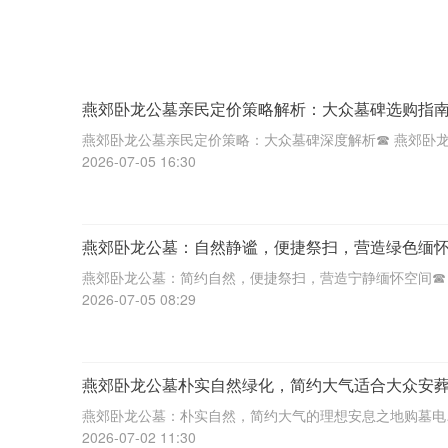
燕郊卧龙公墓亲民定价策略解析：大众墓碑选购指
燕郊卧龙公墓亲民定价策略：大众墓碑深度解析☎ 燕郊卧
园电话:400-838-5063随着社会进步与生活品质提升，人们
2026-07-05 16:30
后事的规划日益关注。在众多公墓选项中，燕郊卧龙公墓因
亲民定价策略备受瞩目
燕郊卧龙公墓：自然静谧，便捷祭扫，营造绿色缅
选
燕郊卧龙公墓：简约自然，便捷祭扫，营造宁静缅怀空间☎
郊卧龙陵园电话:400-838-5063人生无常，生离死别是不可
2026-07-05 08:29
的。当亲人离去，我们该如何寄托哀思，寻找一个宁静庄严
空间来缅怀他们？燕郊
燕郊卧龙公墓朴实自然绿化，简约大气适合大众安
您身边的理想安息之地
燕郊卧龙公墓：朴实自然，简约大气的理想安息之地购墓电
话:400-838-5063微信咨询在人生的旅程中，我们总会面临
2026-07-02 11:30