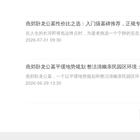
死别的时刻。选择一个合适的安息之地，不仅是对逝者的尊
重，也是对生者的慰藉。燕郊
燕郊卧龙公墓性价比之选：入门级墓碑推荐，正规
业，一站式殡葬服务，安心托付
在人生的长河即将抵达终点时，为逝者挑选一个宁静的安息
地，不仅是对逝者的最终告慰，更是生者情感的寄托与延续
2026-07-01 09:30
燕郊卧龙公墓，作为一家资质齐全、服务专业的殡葬机构，
知这一选择的重要性。我们提供多种安葬方
燕郊卧龙公墓平缓地势规划 整洁清幽亲民园区环境
想安息之地的完美选择
燕郊卧龙公墓，一个以平缓地势规划和整洁清幽亲民园区环
著称的理想安息之地。在现代社会中，人们对于死亡和安息
2026-06-29 13:30
的选择越来越注重环境的舒适与心灵的安宁。燕郊卧龙公墓
是基于这样的需求，提供了一个既符合传统