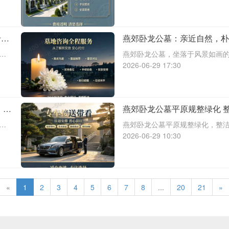
出现，满足了因距离和时间限制
需求。同时，平价墓碑作为一种
专
燕郊卧龙公墓：亲近自然，
之地
之
燕郊卧龙公墓，坐落于风景如画
。
境、朴实的草木和宁静的园区氛
2026-06-29 17:30
深
地。随着现代社会对死亡和葬礼
向于选择一种更为自然、环保和
：理
燕郊卧龙公墓平原规整绿化 
专业，提供一站式殡葬服务，
境
燕郊卧龙公墓平原规整绿化，整
地
宁静而庄重的环境。在生命的终
2026-06-29 10:30
正
安息之所，同时也为生者提供一
郊卧龙公墓正是基于这样的理念
«
1
2
3
4
5
6
7
8
...
20
21
»