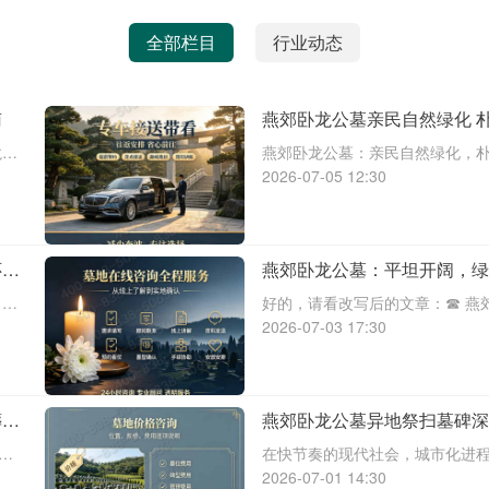
全部栏目
行业动态
南
燕郊卧龙公墓亲民自然绿化 
提供温馨宁静的安息之地
龙陵
燕郊卧龙公墓：亲民自然绿化，朴
对身
卧龙陵园电话:400-838-506
2026-07-05 12:30
其
会面临生老病死的自然规律。当
们的灵魂，让他们在另一个
怀之
燕郊卧龙公墓：平坦开阔，绿
忧；正规专业，一站式殡葬服
 燕
好的，请看改写后的文章：☎ 燕郊卧
避免
5063燕郊卧龙公墓：环境优越
2026-07-03 17:30
的
心生命旅程中，我们终将面对告
不仅要承受内心的悲痛，还
葬：
燕郊卧龙公墓异地祭扫墓碑
性价比选择
在快节奏的现代社会，城市化进
生离
等原因远离家乡，传统的祭扫方
2026-07-01 14:30