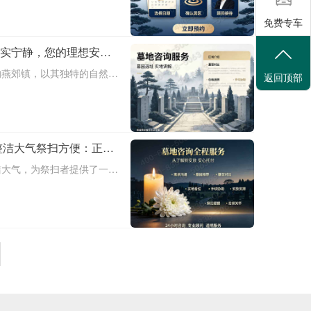
无法亲自前往墓地祭奠亲人的
免费专车
经济实惠的
朴实宁静，您的理想安息
的燕郊镇，以其独特的自然环
返回顶部
围，成为许多人理想的安息之
观念的转变，越来越多的人倾
宁静的安息
整洁大气祭扫方便：正规
让您无忧托付
洁大气，为祭扫者提供了一个
点，我们希望为逝者找到一个
个缅怀和寄托情感的场所。燕
，致力于提